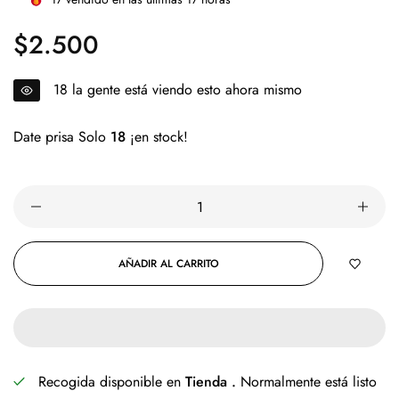
$2.500
Precio
regular
18
la gente está viendo esto ahora mismo
Date prisa Solo
18
¡en stock!
AÑADIR AL CARRITO
Recogida disponible en
Tienda .
Normalmente está listo