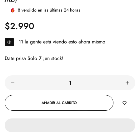
8
vendido en las últimas
24
horas
$2.990
Precio
regular
19
la gente está viendo esto ahora mismo
Date prisa Solo
7
¡en stock!
AÑADIR AL CARRITO