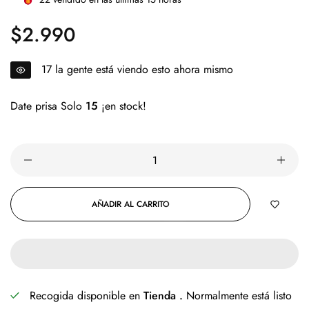
$2.990
Precio
regular
14
la gente está viendo esto ahora mismo
Date prisa Solo
15
¡en stock!
AÑADIR AL CARRITO
Recogida disponible en
Tienda .
Normalmente está listo