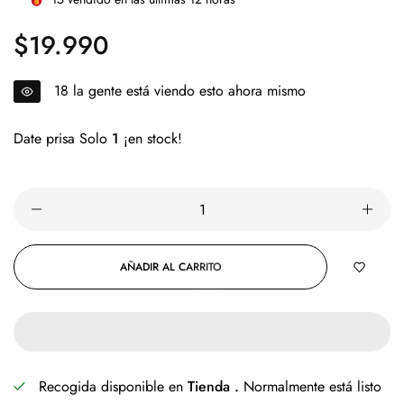
$19.990
Precio
regular
18
la gente está viendo esto ahora mismo
Date prisa Solo
1
¡en stock!
AÑADIR AL CARRITO
Recogida disponible en
Tienda .
Normalmente está listo