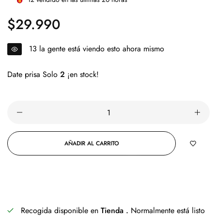
$29.990
Precio
regular
14
la gente está viendo esto ahora mismo
Date prisa Solo
2
¡en stock!
AÑADIR AL CARRITO
COMPRAR AHORA
Recogida disponible en
Tienda .
Normalmente está listo