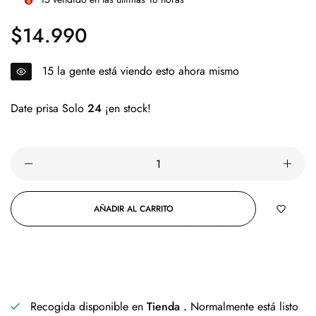
$14.990
Precio
regular
15
la gente está viendo esto ahora mismo
Date prisa Solo
24
¡en stock!
AÑADIR AL CARRITO
COMPRAR AHORA
Recogida disponible en
Tienda .
Normalmente está listo