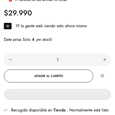
$29.990
Precio
regular
10
la gente está viendo esto ahora mismo
Date prisa Solo
4
¡en stock!
AÑADIR AL CARRITO
Recogida disponible en
Tienda .
Normalmente está listo