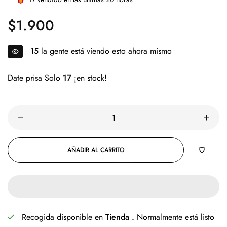
$1.900
Precio
regular
16
la gente está viendo esto ahora mismo
Date prisa Solo
17
¡en stock!
AÑADIR AL CARRITO
Recogida disponible en
Tienda .
Normalmente está listo