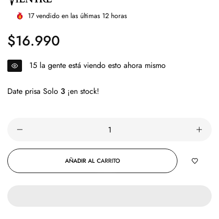
17
vendido en las últimas
12
horas
$16.990
Precio
regular
15
la gente está viendo esto ahora mismo
Date prisa Solo
3
¡en stock!
AÑADIR AL CARRITO