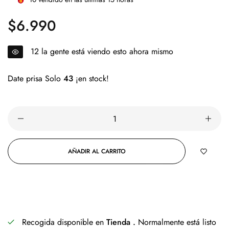
$6.990
Precio
regular
12
la gente está viendo esto ahora mismo
Date prisa Solo
43
¡en stock!
AÑADIR AL CARRITO
COMPRAR AHORA
Recogida disponible en
Tienda .
Normalmente está listo