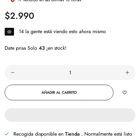
$2.990
Precio
regular
14
la gente está viendo esto ahora mismo
Date prisa Solo
43
¡en stock!
AÑADIR AL CARRITO
Recogida disponible en
Tienda .
Normalmente está listo