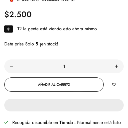
$2.500
Precio
regular
15
la gente está viendo esto ahora mismo
Date prisa Solo
5
¡en stock!
AÑADIR AL CARRITO
Recogida disponible en
Tienda .
Normalmente está listo