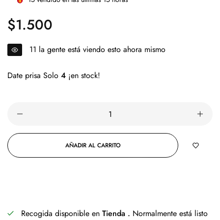
$1.500
Precio
regular
20
la gente está viendo esto ahora mismo
Date prisa Solo
4
¡en stock!
AÑADIR AL CARRITO
COMPRAR AHORA
Recogida disponible en
Tienda .
Normalmente está listo