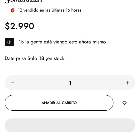
12
vendido en las últimas
16
horas
$2.990
Precio
regular
11
la gente está viendo esto ahora mismo
Date prisa Solo
18
¡en stock!
AÑADIR AL CARRITO