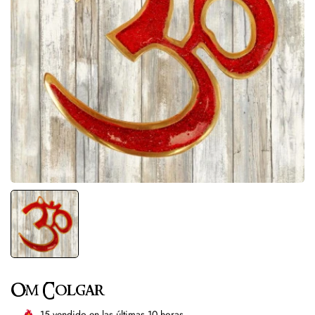
Om Colgar
15
vendido en las últimas
10
horas