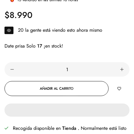
$8.990
Precio
regular
20
la gente está viendo esto ahora mismo
Date prisa Solo
17
¡en stock!
AÑADIR AL CARRITO
Recogida disponible en
Tienda .
Normalmente está listo