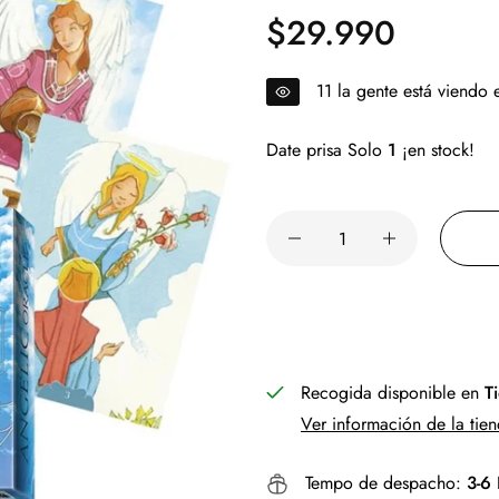
$29.990
Precio
regular
17
la gente está viendo
Date prisa Solo
1
¡en stock!
Recogida disponible en
T
Ver información de la tie
Tempo de despacho:
3-6 