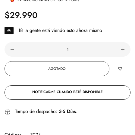
$29.990
Precio
regular
15
la gente está viendo esto ahora mismo
AGOTADO
NOTIFICARME CUANDO ESTÉ DISPONIBLE
Tempo de despacho:
3-6 Días
.
Código:
3274