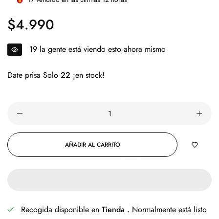
$4.990
Precio
regular
14
la gente está viendo esto ahora mismo
Date prisa Solo
22
¡en stock!
AÑADIR AL CARRITO
Recogida disponible en
Tienda .
Normalmente está listo