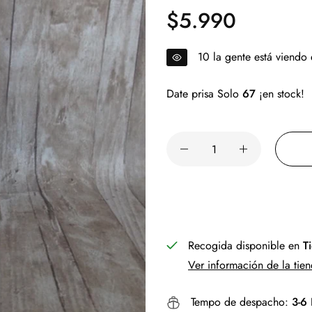
$5.990
Precio
regular
15
la gente está viendo
Date prisa Solo
67
¡en stock!
Recogida disponible en
T
Ver información de la tie
Tempo de despacho:
3-6 