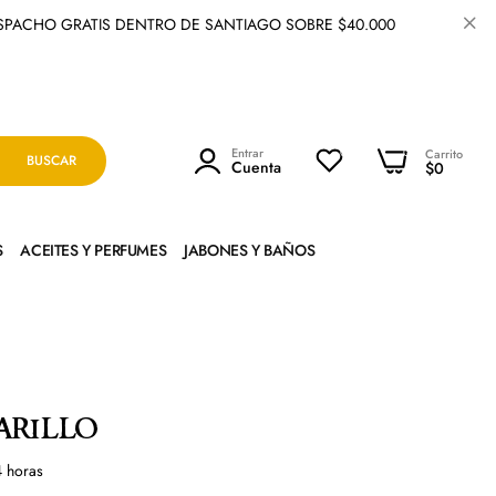
GRATIS DENTRO DE SANTIAGO SOBRE $40.000
C
0
Entrar
0
Carrito
BUSCAR
Cuenta
$0
S
ACEITES Y PERFUMES
JABONES Y BAÑOS
arillo
4
horas