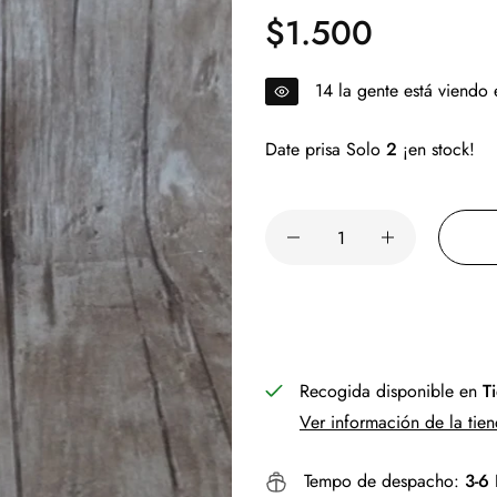
$1.500
Precio
regular
12
la gente está viendo
Date prisa Solo
2
¡en stock!
Recogida disponible en
T
Ver información de la tie
Tempo de despacho:
3-6 